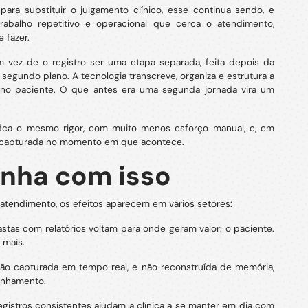
o para substituir o julgamento clínico, esse continua sendo, e
rabalho repetitivo e operacional que cerca o atendimento,
 fazer.
em vez de o registro ser uma etapa separada, feita depois da
segundo plano. A tecnologia transcreve, organiza e estrutura a
 no paciente. O que antes era uma segunda jornada vira um
ifica o mesmo rigor, com muito menos esforço manual, e, em
 é capturada no momento em que acontece.
anha com isso
tendimento, os efeitos aparecem em vários setores:
astas com relatórios voltam para onde geram valor: o paciente.
 mais.
ão capturada em tempo real, e não reconstruída de memória,
panhamento.
egistros consistentes ajudam a clínica a se manter em dia com