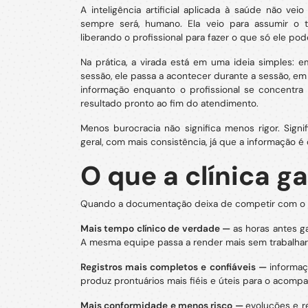
A inteligência artificial aplicada à saúde não vei
sempre será, humano. Ela veio para assumir o t
liberando o profissional para fazer o que só ele pode
Na prática, a virada está em uma ideia simples: 
sessão, ele passa a acontecer durante a sessão, em 
informação enquanto o profissional se concentra
resultado pronto ao fim do atendimento.
Menos burocracia não significa menos rigor. Sign
geral, com mais consistência, já que a informação
O que a clínica g
Quando a documentação deixa de competir com o a
Mais tempo clínico de verdade —
as horas antes g
A mesma equipe passa a render mais sem trabalhar
Registros mais completos e confiáveis —
informaç
produz prontuários mais fiéis e úteis para o acom
Mais conformidade e menos risco —
evoluções e r