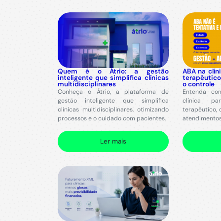
Quem é o Átrio: a gestão
ABA na clín
inteligente que simplifica clínicas
terapêutic
multidisciplinares
o controle
Conheça o Átrio, a plataforma de
Entenda co
gestão inteligente que simplifica
clínica p
clínicas multidisciplinares, otimizando
terapêutico, 
processos e o cuidado com pacientes.
atendimentos 
Ler mais