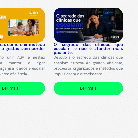
ica: como unir método
O segredo das clínicas que
o e gestão sem perder
escalam, e não é atender mais
paciente.
mo unir ABA e gestão
Descubra o segredo das clínicas que
ara manter o rigor
escalam através de gestão eficiente,
organizar dados e escalar
processos organizados e métodos que
com eficiência.
impulsionam o crescimento.
Ler mais
Ler mais