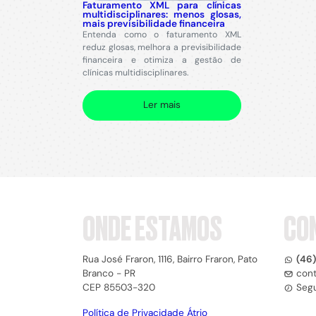
Faturamento XML para clínicas
multidisciplinares: menos glosas,
mais previsibilidade financeira
Entenda como o faturamento XML
reduz glosas, melhora a previsibilidade
financeira e otimiza a gestão de
clínicas multidisciplinares.
Ler mais
ONDE ESTAMOS
CO
Rua José Fraron, 1116, Bairro Fraron, Pato
(46
Branco - PR
con
CEP 85503-320
Segu
Política de Privacidade Átrio