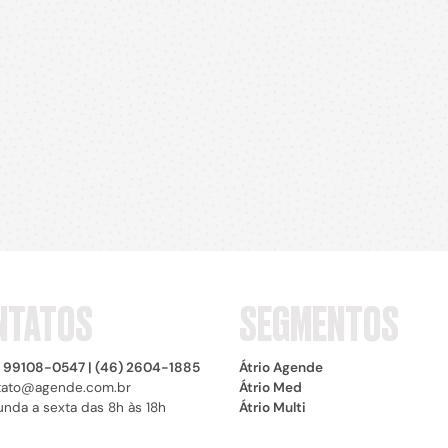
NTATOS
SEGMENTOS
) 99108-0547 | (46) 2604-1885
Átrio Agende
tato@agende.com.br
Átrio Med
nda a sexta das 8h às 18h
Átrio Multi