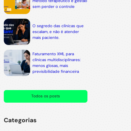
método terapêutico e gestão
sem perder o controle
O segredo das clínicas que
escalam, e não é atender
mais paciente.
Faturamento XML para
clínicas multidisciplinares:
menos glosas, mais
previsibilidade financeira
Todos os posts
Categorias