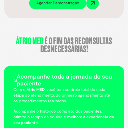
Agendar Demonstração
ÁTRIO MED
É O FIM DAS RECONSULTAS
DESNECESSÁRIAS!
Acompanhe toda a jornada do seu
paciente
Com o
Átrio MED
, você tem controle total de cada
etapa do atendimento, do primeiro agendamento até
os procedimentos realizados.
Acompanhe o histórico completo dos pacientes,
otimize o tempo da equipe e
melhore a experiência do
seu paciente.