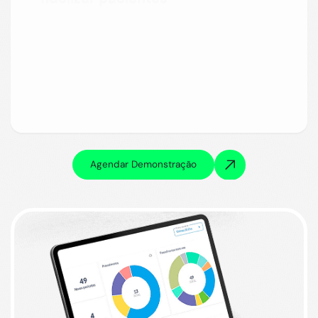
O módulo de marketing médico do Átrio MED ajuda a
manter o relacionamento ativo, enviando campanhas
personalizadas via WhatsApp, lembretes de consulta e
comunicações pós-atendimento.
Fortaleça sua marca, fidelize pacientes e aumente o
fluxo de novos atendimentos.
Agendar Demonstração