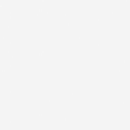
+
+
+