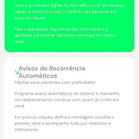
Com o prontuário digital do Átrio MED, você tem acesso
rápido e intuitivo a todo o histórico do paciente em
poucos cliques.
Mais organização, segurança das informações e
agilidade para tomar decisões com base em dados
reais.
Avisos de Recorrência
Automáticos
Fidelize seus pacientes com praticidade!
Programe avisos automáticos de retorno e mantenha
um relacionamento contínuo com quem já confia em
você.
Em poucos cliques, defina a mensagem, escolha o
período ideal e acompanhe tudo por relatórios e
indicadores.