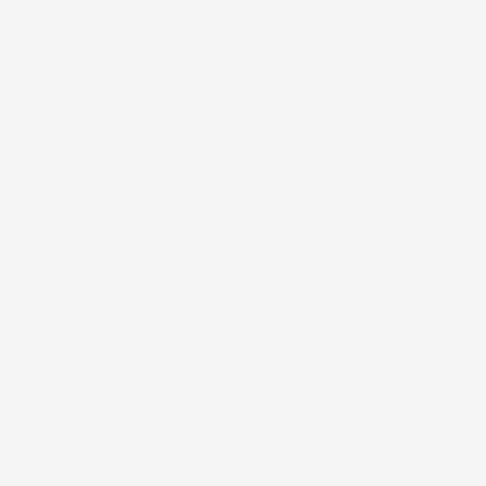
+
+
+