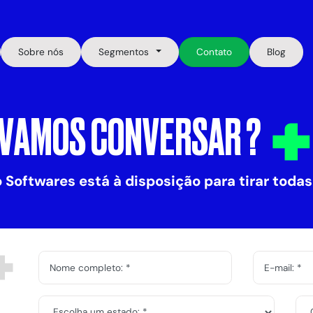
Sobre nós
Segmentos
Contato
Blog
VAMOS CONVERSAR ?
 Softwares está à disposição para tirar
todas
Nome completo: *
E-mail: *