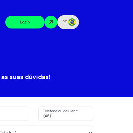
PT
Login
 as suas dúvidas!
Telefone ou celular: *